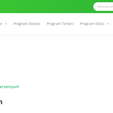
le
Program Donasi
Program Terkini
Program Divisi
Tersenyum
m